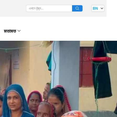
BN
মতামত