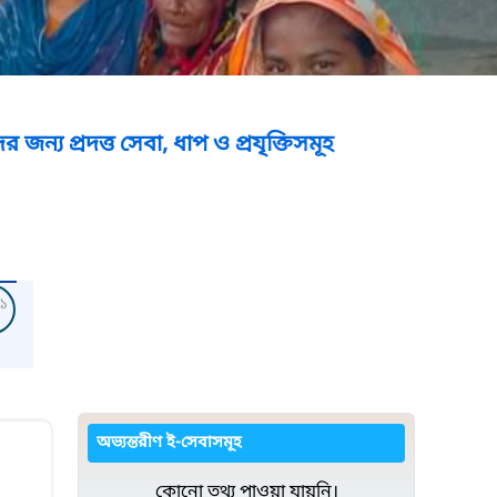
া, ধাপ ও প্রযৃক্তিসমূহ
১
অভ্যন্তরীণ ই-সেবাসমূহ
কোনো তথ্য পাওয়া যায়নি।