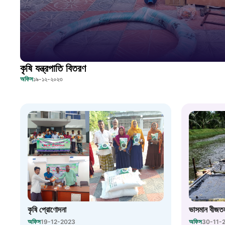
কৃষি যন্ত্রপাতি বিতরণ
অফিস
১৯-১২-২০২৩
কৃষি প্রোণোদনা
ভাসমান বীজত
অফিস
অফিস
19-12-2023
30-11-