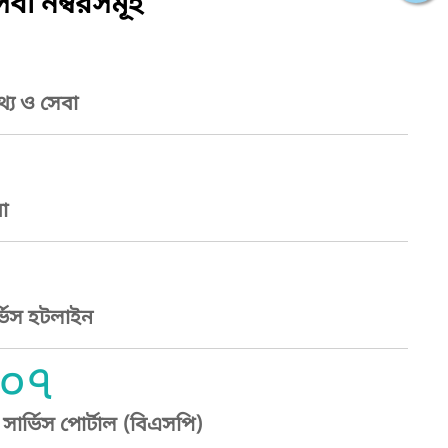
বা নম্বরসমূহ
্য ও সেবা
া
্ভিস হটলাইন
০৭
ার্ভিস পোর্টাল (বিএসপি)