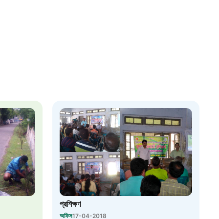
২২
 সেবা
৮
়তা লাইন
০৯
র্মচারী কল্যাণ বোর্ড হটলাইন
০৮৮৮৮৮৮৮
নিয়ন্ত্রণ হটলাইন
প্রশিক্ষণ
অফিস
17-04-2018