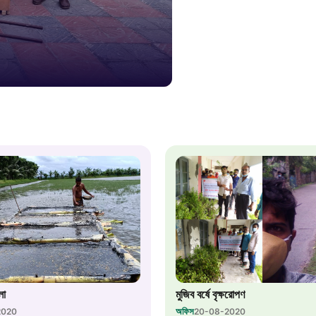
১৬১
স্মার্ট ভূমি
১০৯
শিশু সহায
১৬১
বাংলাদেশ ক
০১৯
মাদকদ্রব্য 
লা
মুজিব বর্ষে বৃক্ষরোপণ
অফিস
2020
20-08-2020