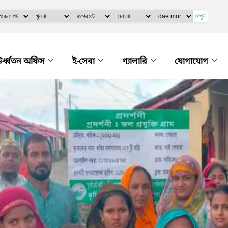
দেখুন
র্ধ্বতন অফিস
ই-সেবা
গ্যালারি
যোগাযোগ