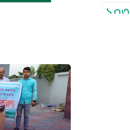
১০৩
সুপ্রীম কোর
১০৯
নারী ও শিশ
১০৬
দুদক
১০২
দুর্যোগের 