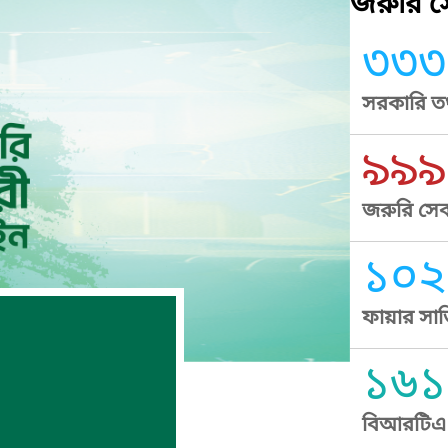
জরুরি সে
৩৩৩
সরকারি তথ
৯৯৯
জরুরি সেব
১০২
ফায়ার সার
১৬১
বিআরটিএ স